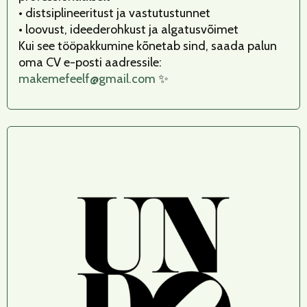
• distsiplineeritust ja vastutustunnet
• loovust, ideederohkust ja algatusvõimet
Kui see tööpakkumine kõnetab sind, saada palun
oma CV e-posti aadressile:
makemefeelf@gmail.com
✨