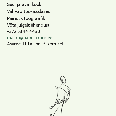
Suur ja avar köök
Vahvad töökaaslased
Paindlik töögraafik
Võta julgelt ühendust:
+372 5344 4438
marko@pannjakook.ee
Asume T1 Tallinn, 3. korrusel