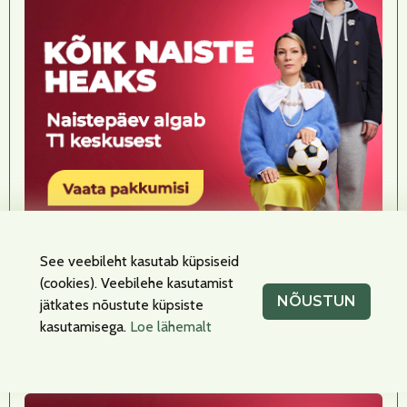
KUNST & HOBI
See veebileht kasutab küpsiseid
(cookies). Veebilehe kasutamist
Valik tooteid kuni -40%.
NÕUSTUN
jätkates nõustute küpsiste
Pakkumine kehtib 27.02–08.03.2026.
kasutamisega.
Loe lähemalt