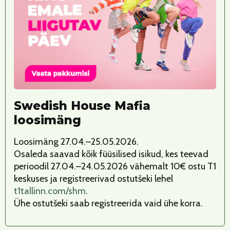
Swedish House Mafia
loosimäng
Loosimäng 27.04.–25.05.2026.
Osaleda saavad kõik füüsilised isikud, kes teevad
perioodil 27.04.–24.05.2026 vähemalt 10€ ostu T1
keskuses ja registreerivad ostutšeki lehel
t1tallinn.com/shm
.
Ühe ostutšeki saab registreerida vaid ühe korra.