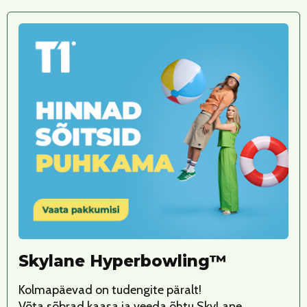
Skylane Hyperbowling™
Kolmapäevad on tudengite päralt!
Võta sõbrad kaasa ja veeda õhtu SkyLane