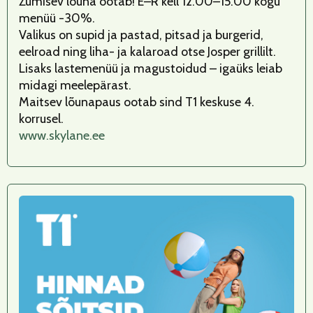
Zumisev lõuna ootab! E–R kell 12.00–15.00 kogu
menüü -30%.
Valikus on supid ja pastad, pitsad ja burgerid,
eelroad ning liha- ja kalaroad otse Josper grillilt.
Lisaks lastemenüü ja magustoidud – igaüks leiab
midagi meelepärast.
Maitsev lõunapaus ootab sind T1 keskuse 4.
korrusel.
www.skylane.ee