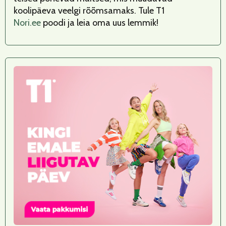
koolipäeva veelgi rõõmsamaks. Tule T1
Nori.ee
poodi ja leia oma uus lemmik!