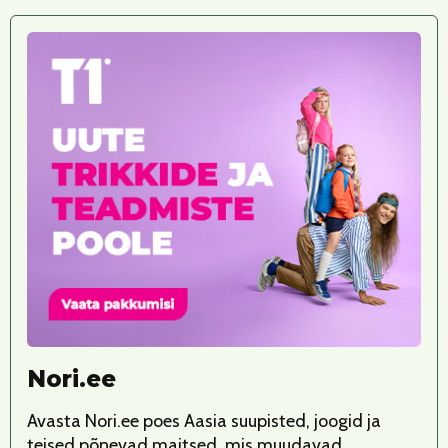
Nori.ee
Avasta Nori.ee poes Aasia suupisted, joogid ja
teised põnevad maitsed, mis muudavad