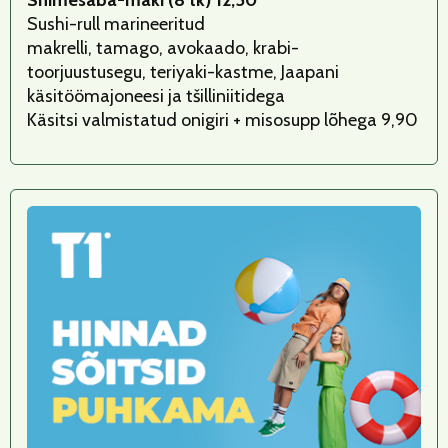
Shimesaba-maki (8 tk) 12,50
Sushi-rull marineeritud
makrelli, tamago, avokaado, krabi-
toorjuustusegu, teriyaki-kastme, Jaapani
käsitöömajoneesi ja tšilliniitidega
Käsitsi valmistatud onigiri + misosupp lõhega 9,90