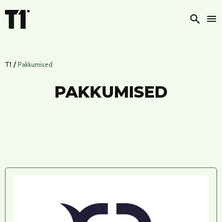
Otsi
/
T1
Pakkumised
PAKKUMISED