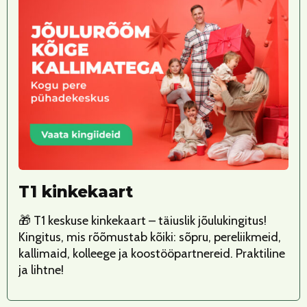
T1 kinkekaart
🎁 T1 keskuse kinkekaart – täiuslik jõulukingitus!
Kingitus, mis rõõmustab kõiki: sõpru, pereliikmeid,
kallimaid, kolleege ja koostööpartnereid. Praktiline
ja lihtne!