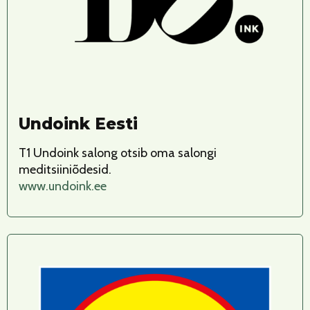
Undoink Eesti
T1 Undoink salong otsib oma salongi
meditsiiniõdesid.
www.undoink.ee