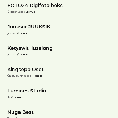
FOTO24 Digifoto boks
Üldteenused
/ 1. korrus
Juuksur JUUKSIK
Juuksur
/ 3. korrus
Ketyswit Ilusalong
Juuksur
/ 2. korrus
Kingsepp Oset
Õmblus & Kingsepp
/ 1. korrus
Lumines Studio
Ilu
/ 2. korrus
Nuga Best