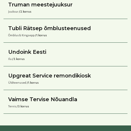
Truman meestejuuksur
Juuksur
/ 2. korrus
Tubli Rätsep õmblusteenused
Õmblus & Kingsepp
/ 1. korrus
Undoink Eesti
Ilu
/ 3. korrus
Upgreat Service remondikiosk
Üldteenused
/ 1. korrus
Vaimse Tervise Nõuandla
Tervis
/ 3. korrus