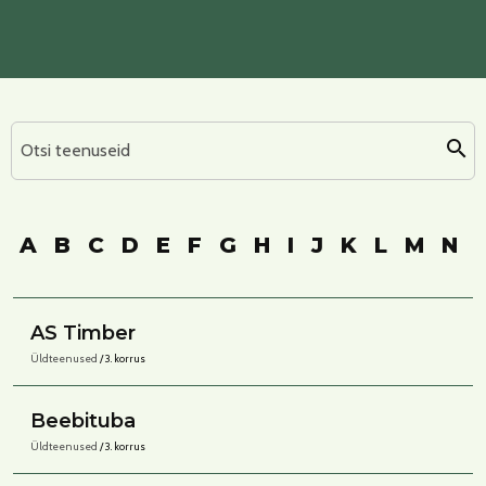
Otsi teenuseid
A
B
C
D
E
F
G
H
I
J
K
L
M
N
AS Timber
Üldteenused
/ 3. korrus
Beebituba
Üldteenused
/ 3. korrus