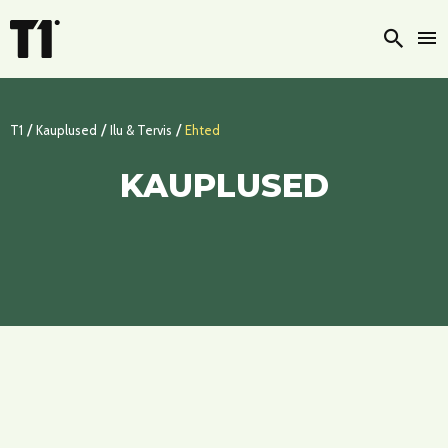
Otsi
/
/
/
T1
Kauplused
Ilu & Tervis
Ehted
KAUPLUSED