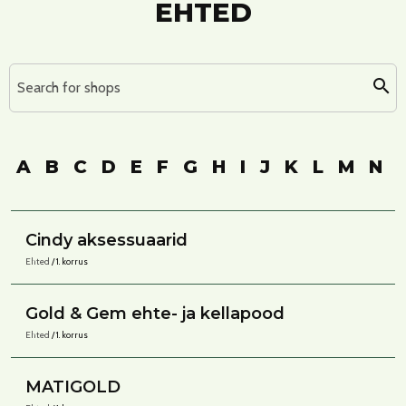
EHTED
Search for shops
A
B
C
D
E
F
G
H
I
J
K
L
M
N
Cindy aksessuaarid
Ehted
/ 1. korrus
Gold & Gem ehte- ja kellapood
Ehted
/ 1. korrus
MATIGOLD