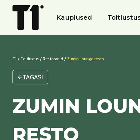
Kauplused
Toitlustu
/
/
/
T1
Toitlustus
Restoranid
Zumin Lounge resto
TAGASI
ZUMIN LOU
RESTO