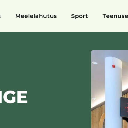
s
Meelelahutus
Sport
Teenus
NGE