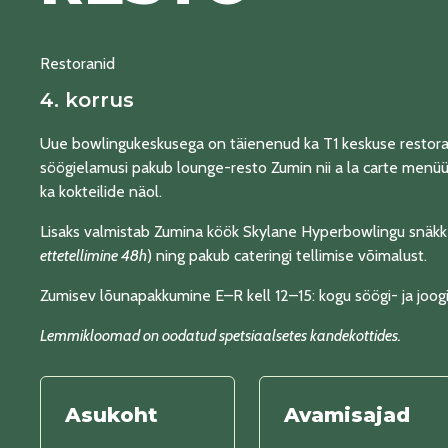
Restoranid
4. korrus
Uue bowlingukeskusega on täienenud ka T1 keskuse restoran
söögielamusi pakub lounge-resto Zumin nii a la carte menü
ka kokteilide näol.
Lisaks valmistab Zumina köök Skylane Hyperbowlingu snäkk
ettetellimine 48h
) ning pakub cateringi tellimise võimalust.
Zumisev lõunapakkumine E–R kell 12–15: kogu söögi- ja jo
Lemmikloomad on oodatud spetsiaalsetes kandekottides.
Asukoht
Avamisajad