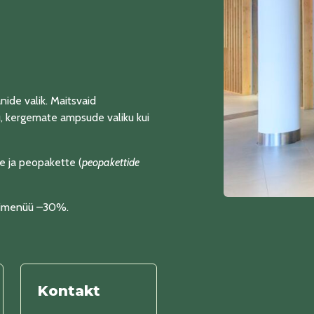
ide valik. Maitsvaid
ü, kergemate ampsude valiku kui
e ja peopakette (
peopakettide
ogimenüü –30%.
Kontakt