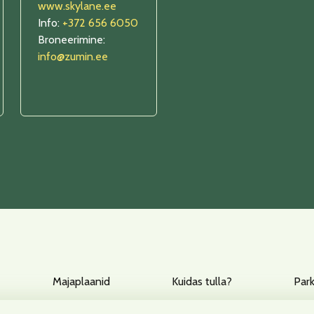
www.skylane.ee
Info:
+372 656 6050
Broneerimine:
info@zumin.ee
Majaplaanid
Kuidas tulla?
Par