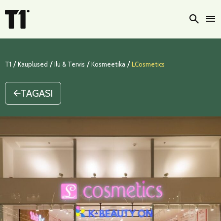
Otsi
/
/
/
/
T1
Kauplused
Ilu & Tervis
Kosmeetika
LCosmetics
TAGASI