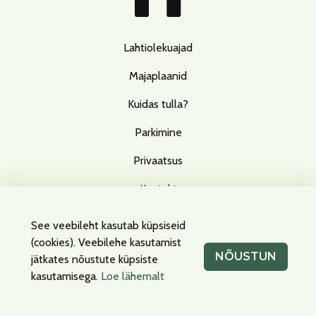
Lahtiolekuajad
Majaplaanid
Kuidas tulla?
Parkimine
Privaatsus
Kontakt
See veebileht kasutab küpsiseid
(cookies). Veebilehe kasutamist
Facebook
Instagram
NÕUSTUN
jätkates nõustute küpsiste
kasutamisega.
Loe lähemalt
Küpsised
Privaatsus
info@t1tallinn.com
600 5540
Peterburi tee 2, Tallinn, 11415