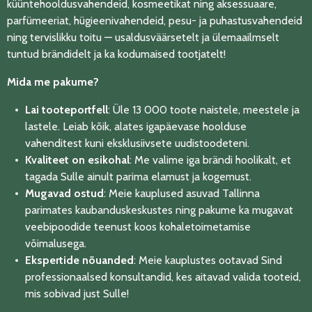
küüntehooldusvahendeid, kosmeetikat ning aksessuaare,
parfümeeriat, hügieenivahendeid, pesu- ja puhastusvahendeid
ning tervislikku toitu — usaldusväärsetelt ja ülemaailmselt
tuntud brändidelt ja ka kodumaised tootjatelt!
Mida me pakume?
Lai tooteportfell
: Üle 13 000 toote naistele, meestele ja
lastele. Leiab kõik, alates igapäevase hoolduse
vahenditest kuni eksklusiivsete uudistoodeteni.
Kvaliteet on esikohal
: Me valime iga brändi hoolikalt, et
tagada Sulle ainult parima elamust ja kogemust.
Mugavad ostud
: Meie kauplused asuvad Tallinna
parimates kaubanduskeskustes ning pakume ka mugavat
veebipoodide teenust koos kohaletoimetamise
võimalusega.
Ekspertide nõuanded
: Meie kauplustes ootavad Sind
professionaalsed konsultandid, kes aitavad valida tooteid,
mis sobivad just Sulle!