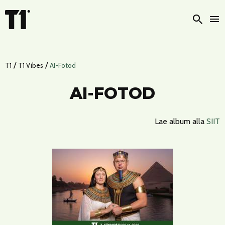
Otsi
/
/
T1
T1 Vibes
AI-Fotod
AI-FOTOD
Lae album alla
SIIT