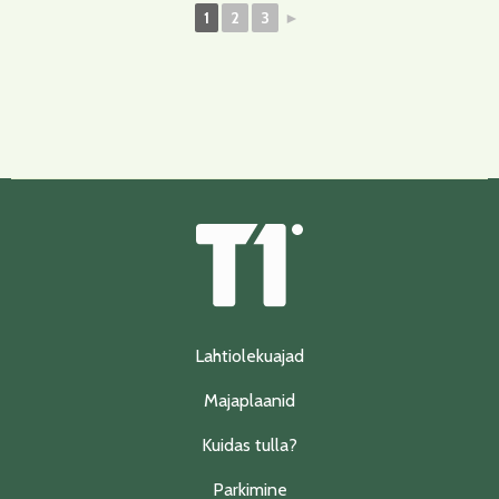
1
2
3
►
Lahtiolekuajad
Majaplaanid
Kuidas tulla?
Parkimine