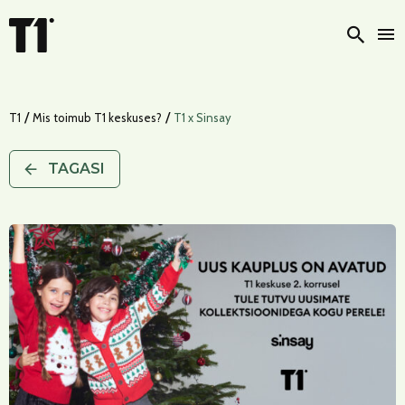
Otsi
/
/
T1
Mis toimub T1 keskuses?
T1 x Sinsay
TAGASI