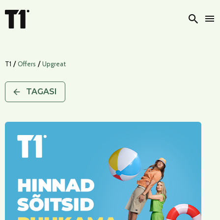
Otsi
/
/
T1
Offers
Upgreat
TAGASI