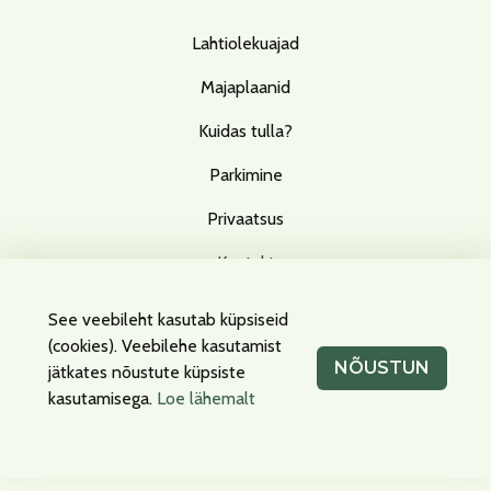
Lahtiolekuajad
Majaplaanid
Kuidas tulla?
Parkimine
Privaatsus
Kontakt
See veebileht kasutab küpsiseid
(cookies). Veebilehe kasutamist
Facebook
Instagram
NÕUSTUN
jätkates nõustute küpsiste
kasutamisega.
Loe lähemalt
Küpsised
Privaatsus
info@t1tallinn.com
600 5540
Peterburi tee 2, Tallinn, 11415