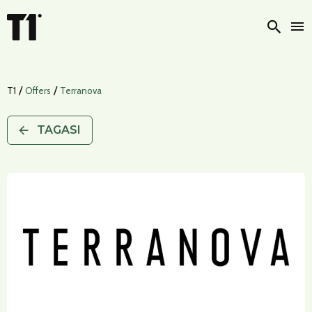
Otsi
/
/
T1
Offers
Terranova
TAGASI