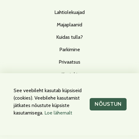
Lahtiolekuajad
Majaplaanid
Kuidas tulla?
Parkimine
Privaatsus
Kontakt
See veebileht kasutab küpsiseid
(cookies). Veebilehe kasutamist
Facebook
Instagram
NÕUSTUN
jätkates nõustute küpsiste
kasutamisega.
Loe lähemalt
Küpsised
Privaatsus
info@t1tallinn.com
600 5540
Peterburi tee 2, Tallinn, 11415