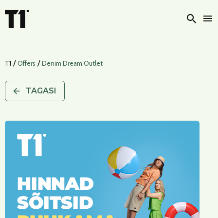
Otsi
/
/
T1
Offers
Denim Dream Outlet
TAGASI