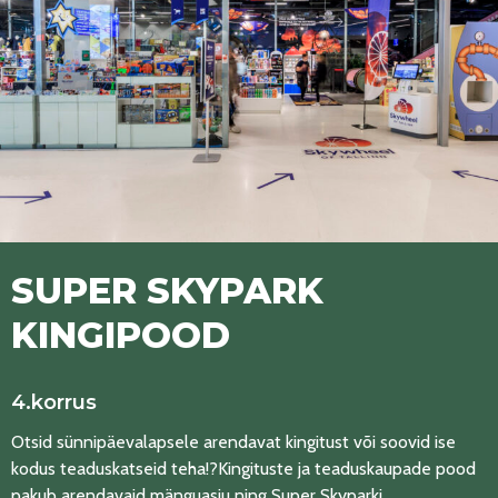
SUPER SKYPARK
KINGIPOOD
4.korrus
Otsid sünnipäevalapsele arendavat kingitust või soovid ise
kodus teaduskatseid teha!?Kingituste ja teaduskaupade pood
pakub arendavaid mänguasju ning Super Skyparki