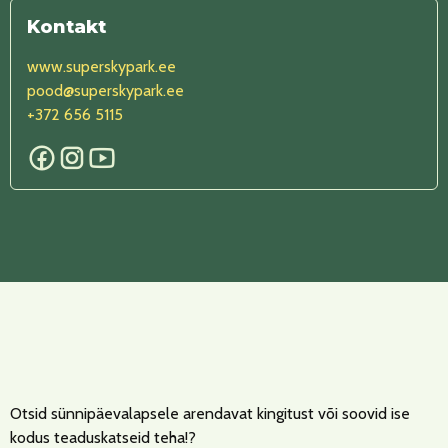
Kontakt
www.superskypark.ee
pood@superskypark.ee
+372 656 5115
Otsid sünnipäevalapsele arendavat kingitust või soovid ise
kodus teaduskatseid teha!?