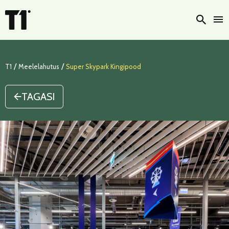
Otsi
/
/
T1
Meelelahutus
Super Skypark Kingipood
TAGASI