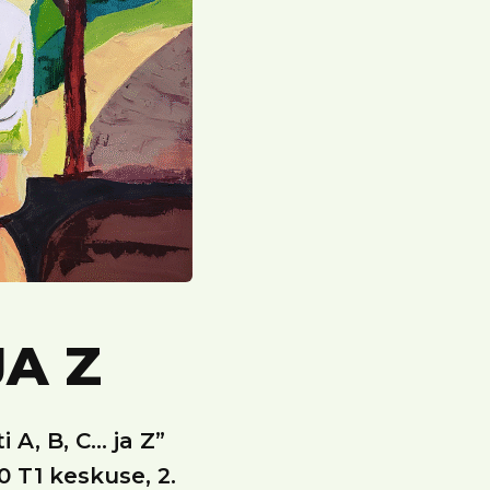
JA Z
A, B, C… ja Z”
0 T1 keskuse, 2.