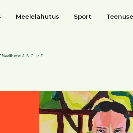
s
Meelelahutus
Sport
Teenus
/
Maalikunsti A, B, C… ja Z