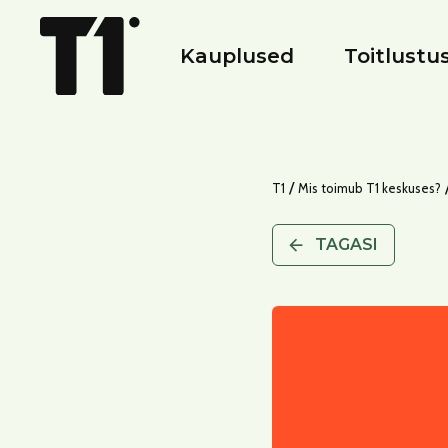
Kauplused
Toitlustu
/
T1
Mis toimub T1 keskuses?
TAGASI