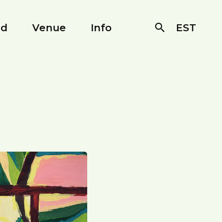
ed
Venue
Info
EST
Otsi