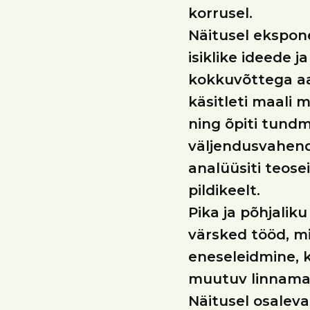
korrusel.
Näitusel ekspone
isiklike ideede 
kokkuvõttega aa
käsitleti maali 
ning õpiti tundm
väljendusvahende
analüüsiti teose
pildikeelt.
Pika ja põhjalik
värsked tööd, m
eneseleidmine, 
muutuv linnamaa
Näitusel osaleva