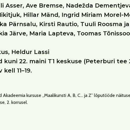
lli Asser, Ave Bremse, Nadežda Dementjeva
kitjuk, Hillar Mänd, Ingrid Miriam Morel-M
ka Pärnsalu, Kirsti Rautio, Tuuli Roosma ja
ia Järve, Maria Lapteva, Toomas Tõnissoo 
us, Heldur Lassi
kuni 22. maini T1 keskuse (Peterburi tee 2,
 kell 11–19.
Akadeemia kursuse „Maalikunsti A, B, C… ja Z” lõputööde näituse
se, 2. korrusel.