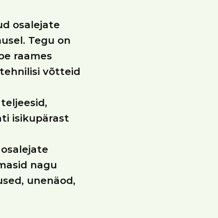
ud osalejate
musel. Tegu on
ppe raames
ehnilisi võtteid
teljeesid,
ti isikupärast
 osalejate
emasid nagu
used, unenäod,