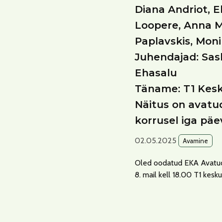
Diana Andriot, E
Loopere, Anna Mi
Paplavskis, Moni
Juhendajad: Sask
Ehasalu
Täname: T1 Kesk
Näitus on avatud 
korrusel iga päev
02.05.2025
Avamine
Oled oodatud EKA Avatud 
8. mail kell 18.00 T1 kesku