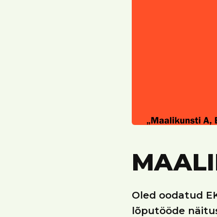
MAALIK
Oled oodatud EK
lõputööde näitus