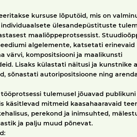
eritakse kursuse lõputöid, mis on valmin
ja individuaalsete ülesandepüstituste tule
stasest maaliõppeprotsessist. Stuudioõ
meediumi algelemente, katsetati erinevaid t
a värvi, kompositsiooni ja maalikunsti
id. Lisaks külastati näitusi ja kunstnike a
id, sõnastati autoripositsioone ning arenda
u tööprotsessi tulemusel jõuavad publikuni
is käsitlevad mitmeid kaasahaaravaid te
kehalisus, perekond ja inimsuhted, mälest
stik ja palju muud põnevat.
d: