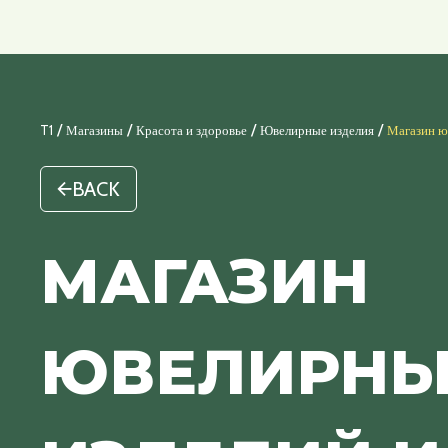
/
/
/
/
T1
Магазины
Красота и здоровье
Ювелирные изделия
Магазин ю
BACK
МАГАЗИН
ЮВЕЛИРНЫ