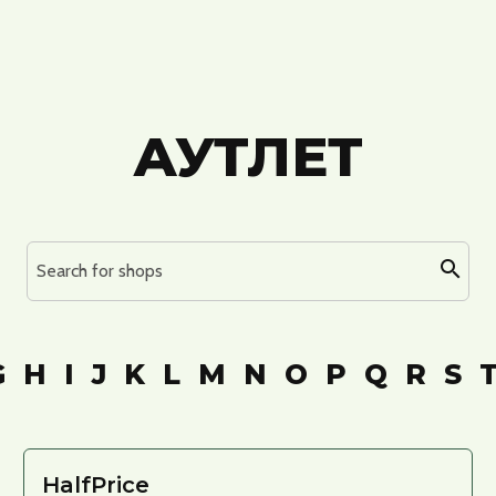
АУТЛЕТ
Search for shops
G
H
I
J
K
L
M
N
O
P
Q
R
S
HalfPrice