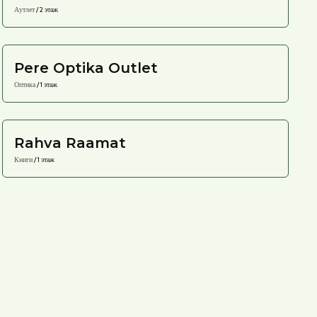
Аутлет
/ 2 этаж
Pere Optika Outlet
Оптика
/ 1 этаж
Rahva Raamat
Книги
/ 1 этаж