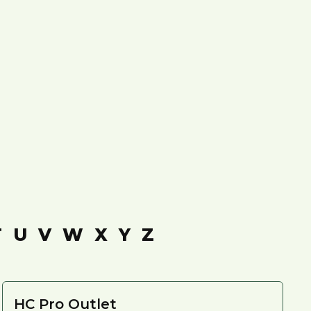
T
U
V
W
X
Y
Z
HC Pro Outlet