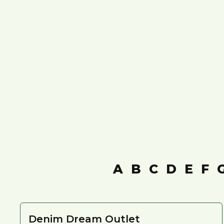
A
B
C
D
E
F
Denim Dream Outlet