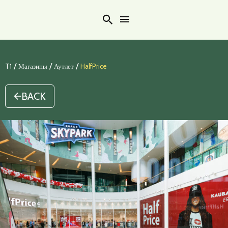
Search
/
/
/
T1
Магазины
Аутлет
HalfPrice
BACK