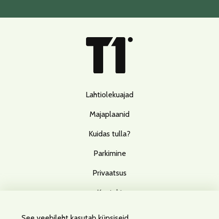
Lahtiolekuajad
Majaplaanid
Kuidas tulla?
Parkimine
Privaatsus
Kontakt
See veebileht kasutab küpsiseid