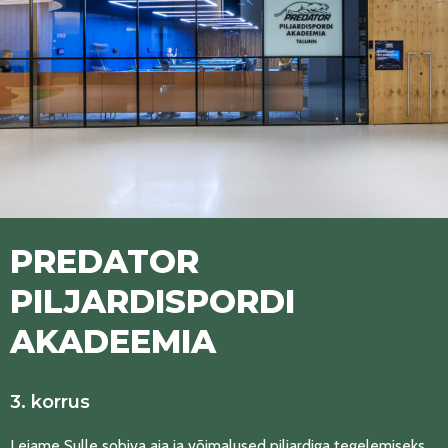
PREDATOR
PILJARDISPORDI
AKADEEMIA
3. korrus
Leiame Sulle sobiva aja ja võimalused piljardiga tegelemiseks