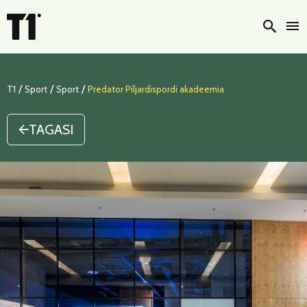
Otsi
/
/
/
T1
Sport
Sport
Predator Piljardispordi akadeemia
TAGASI