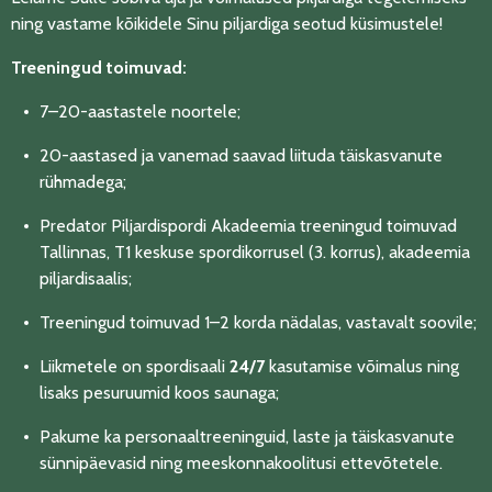
ning vastame kõikidele Sinu piljardiga seotud küsimustele!
Treeningud toimuvad:
7–20-aastastele noortele;
20-aastased ja vanemad saavad liituda täiskasvanute
rühmadega;
Predator Piljardispordi Akadeemia treeningud toimuvad
Tallinnas, T1 keskuse spordikorrusel (3. korrus), akadeemia
piljardisaalis;
Treeningud toimuvad 1–2 korda nädalas, vastavalt soovile;
Liikmetele on spordisaali
24/7
kasutamise võimalus ning
lisaks pesuruumid koos saunaga;
Pakume ka personaaltreeninguid, laste ja täiskasvanute
sünnipäevasid ning meeskonnakoolitusi ettevõtetele.