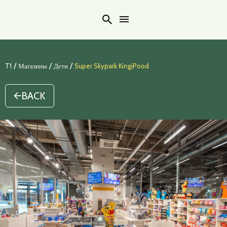
Search
/
/
/
T1
Магазины
Дети
Super Skypark KingiPood
BACK