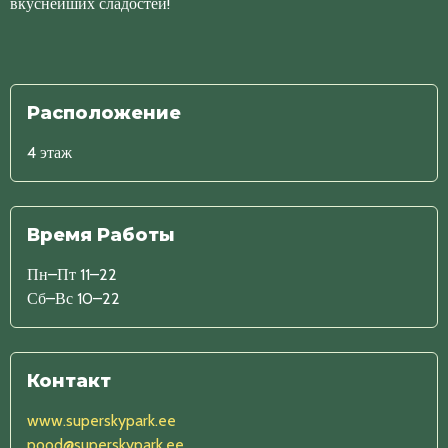
вкуснейших сладостей!
Расположение
4 этаж
Время Работы
Пн–Пт 11–22
Сб–Вс 10–22
Контакт
www.superskypark.ee
pood@superskypark.ee