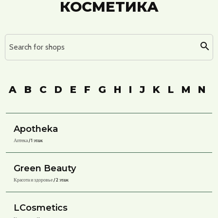
КОСМЕТИКА
Search for shops
A
B
C
D
E
F
G
H
I
J
K
L
M
N
Apotheka
Аптека
/ 1 этаж
Green Beauty
Красота и здоровье
/ 2 этаж
LCosmetics