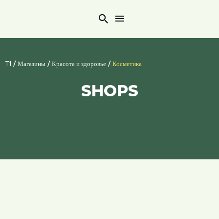
Search
/
/
/
T1
Магазины
Красота и здоровье
Косметика
SHOPS