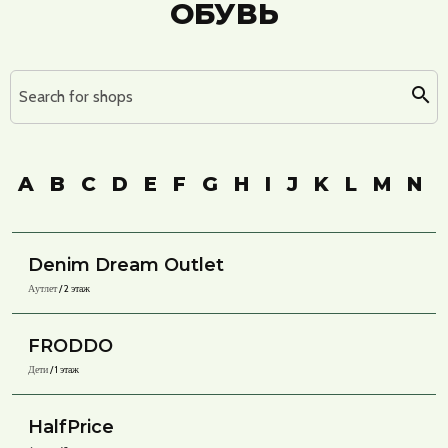
ОБУВЬ
Search for shops
A
B
C
D
E
F
G
H
I
J
K
L
M
N
Denim Dream Outlet
Аутлет
/ 2 этаж
FRODDO
Дети
/ 1 этаж
HalfPrice