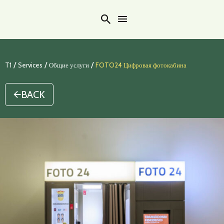
Search
/
/
/
T1
Services
Общие услуги
FOTO24 Цифровая фотокабина
BACK