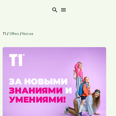
Search
/
/
T1
Offers
Nori.ee