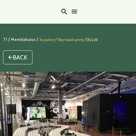
Search
/
/
T1
Meelelahutus
За работу! Научный центр SkyLab
BACK