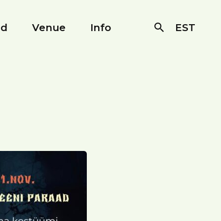
ed
Venue
Info
EST
Otsi