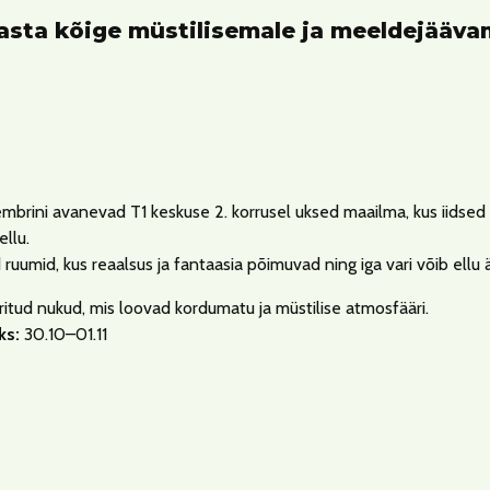
asta kõige müstilisemale ja meeldejääva
embrini avanevad T1 keskuse 2. korrusel uksed maailma, kus iidsed ri
llu.
ruumid, kus reaalsus ja fantaasia põimuvad ning iga vari võib ellu 
tud nukud, mis loovad kordumatu ja müstilise atmosfääri.
ks:
30.10–01.11