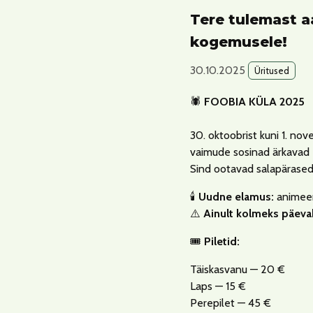
Tere tulemast a
kogemusele!
30.10.2025
Üritused
🕷️
FOOBIA KÜLA 2025
30. oktoobrist kuni 1. nov
vaimude sosinad ärkavad e
Sind ootavad salapärased 
🕯️
Uudne elamus:
animeeri
⚠️
Ainult kolmeks päeva
🎟️
Piletid:
Täiskasvanu — 20 €
Laps — 15 €
Perepilet — 45 €