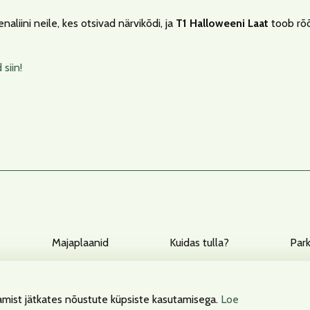
aliini neile, kes otsivad närvikõdi, ja
T1 Halloweeni Laat
toob rõõm
 siin!
Majaplaanid
Kuidas tulla?
Par
amist jätkates nõustute küpsiste kasutamisega.
Loe