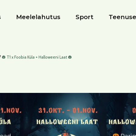
s
Meelelahutus
Sport
Teenus
/
🎃 T1 x Foobia Küla + Halloweeni Laat 🎃