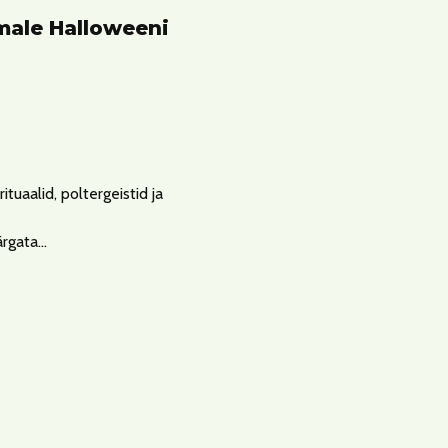
male Halloweeni
tuaalid, poltergeistid ja
ärgata…