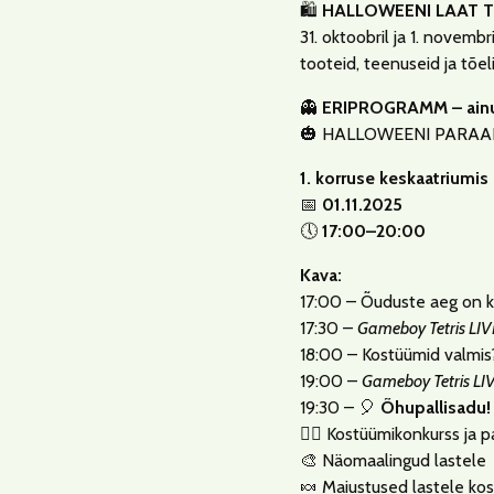
🛍️
HALLOWEENI LAAT T
31. oktoobril ja 1. novem
tooteid, teenuseid ja tõe
👻
ERIPROGRAMM – ainul
🎃 HALLOWEENI PARAA
1. korruse keskaatriumis
📅
01.11.2025
🕔
17:00–20:00
Kava:
17:00 – Õuduste aeg on k
17:30 –
Gameboy Tetris LIV
18:00 – Kostüümid valmis
19:00 –
Gameboy Tetris LIV
19:30 – 🎈
Õhupallisadu!
🧛‍♀️ Kostüümikonkurss ja 
🎨 Näomaalingud lastele
🍬 Maiustused lastele ko