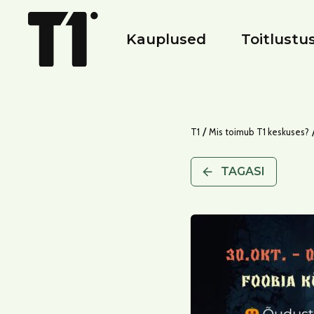
Kauplused
Toitlustu
/
T1
Mis toimub T1 keskuses?
TAGASI