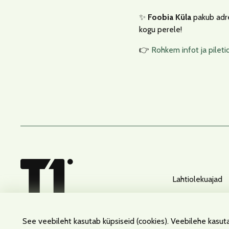
✨
Foobia Küla
pakub adren
kogu perele!
👉
Rohkem infot ja piletid
Lahtiolekuajad
See veebileht kasutab küpsiseid (cookies). Veebilehe kasut