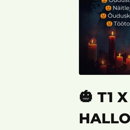
🎃 T1 
HALLO