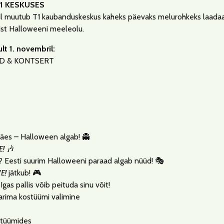
1 KESKUSES
bril muutub T1 kaubanduskeskus kaheks päevaks melurohkeks laadaa
list Halloweeni meeleolu.
t 1. novembril:
D & KONTSERT
äes – Halloween algab! 👻
E!
🎶
? Eesti suurim Halloweeni paraad algab nüüd! 🎭
E!
jätkub! 🎮
Igas pallis võib peituda sinu võit!
parima kostüümi valimine
stüümides